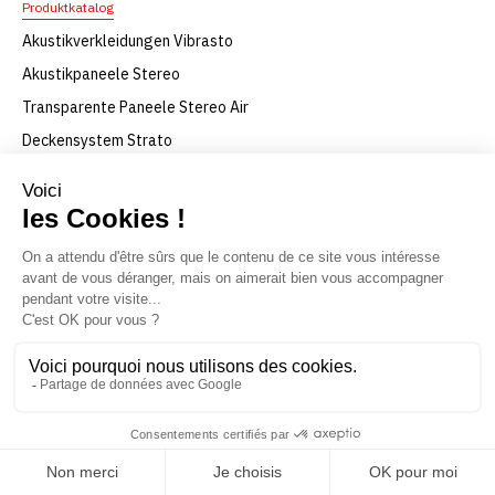
Produktkatalog
Akustikverkleidungen Vibrasto
Akustikpaneele Stereo
Transparente Paneele Stereo Air
Deckensystem Strato
Akustikobjekte Abso
Akustikvorhang Velio
Transparenter Vorhang Velio
Akustik-Lamellenvorhänge Velio
Akustikscreens Kora
Akustik
Minderung des Nachhalls
Akustiklösungen je nach verfügbarer Fläche
Akustische Lösungen je nach Raumtyp