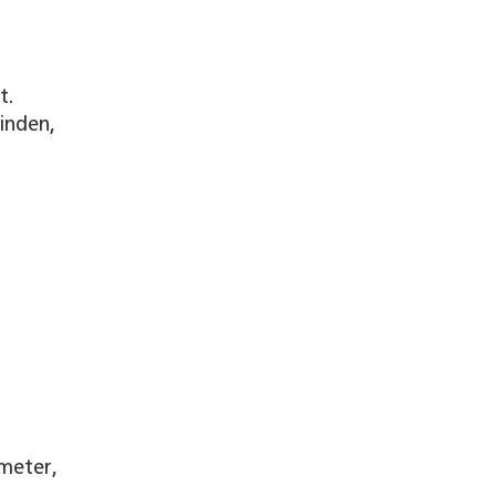
t.
inden,
meter,