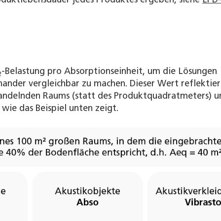
roduktlebensdauer jedes Produktes ergeben, siehe
EPD
-Belastung pro Absorptionseinheit, um die Lösungen
2
inander vergleichbar zu machen. Dieser Wert reflektier
ndelnden Raums (statt des Produktquadratmeters) u
 wie das Beispiel unten zeigt.