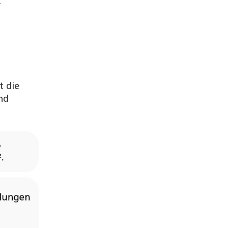
-
t die
nd