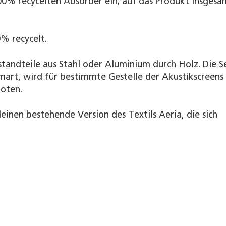
00% recycelten Absorber ein; auf das Produkt insgesa
0% recycelt.
andteile aus Stahl oder Aluminium durch Holz. Die Se
mart, wird für bestimmte Gestelle der Akustikscreens
oten.
inen bestehende Version des Textils Aeria, die sich