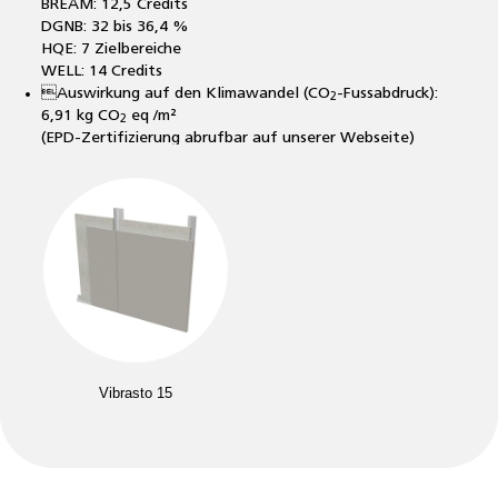
BREAM: 12,5 Credits
DGNB: 32 bis 36,4 %
HQE: 7 Zielbereiche
WELL: 14 Credits
Auswirkung auf den Klimawandel (CO
-Fussabdruck):
2
6,91 kg CO
eq /m²
2
(EPD-Zertifizierung abrufbar auf unserer Webseite)
Spannleisten und Vlies aus 100 % recyceltem Material
Absorbervlies AF2 aus 60 % recyceltem Material
Gesamtanteil recycelter Bestandteile ≥ 52 %
Strapazierfähigkeit des Textilbezugs
Leistungen des Aeria 330 g/m², maschenfest
Schutz gegen Verschmutzung
7
Antistatische Eigenschaft 3.10
Ω/m² (ASTM D257)
Vibrasto 15
Reinigung und Pflege
Staubsauger, De- und Remontage möglich
Garantie
10 Jahre