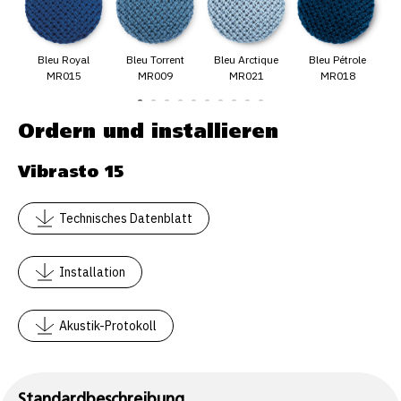
Bleu Royal
Bleu Torrent
Bleu Arctique
Bleu Pétrole
MR015
MR009
MR021
MR018
Ordern und installieren
Vibrasto 15
Technisches Datenblatt
Installation
Akustik-Protokoll
Standardbeschreibung