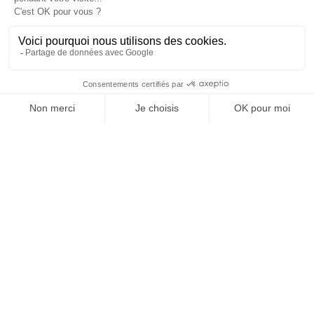
®
entflammbarer Akustikverkleidung Vibrasto 30 von Texaa
,
Breite 1 500 mm, bestehend aus einem schalldurchlässigen
Textil Aeria kaschiert auf Akustikvlies und gespannt vor
Absorberplatten RI. Ihr Schallabsorptionsgrad ɑw ist 0,55
(MH) vor Beton und 0,75 (MH) vor Gipskartonplatte. Der
Gesamtplatzbedarf beträgt 30 mm.
Europäische Brandschutzklasse
– Vibrasto: B-s1,d0
– Absorberplatte RI: A2-s1, d0
Umwelt- und Gesundheitsschutz
Innenluftqualität (ISO 16000):
Vibrasto: A+, AgBB-konform, Indoor Air Comfort Gold
Absorberplatte RI: A+
Beitrag zu Umweltzertifizierungen:
LEED: 9 bis 16 Punkte
BREAM: 12,5 Credits
DGNB: 32 bis 36,4 %
HQE: 7 Zielbereiche
WELL: 14 Credits
Auswirkung auf den Klimawandel (CO
-Fussabdruck):
2