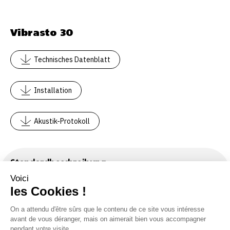
Farben
Aus 30 Farbtönen wählbar. Sonderfarben auf Wunsch
Vibrasto 30
Erhältliche Option
Digitaldruck
Technisches Datenblatt
Installation
Akustik-Protokoll
Standardbeschreibung
Text kopieren
Die Wände [die Decken] werden ausgestattet mit schwer