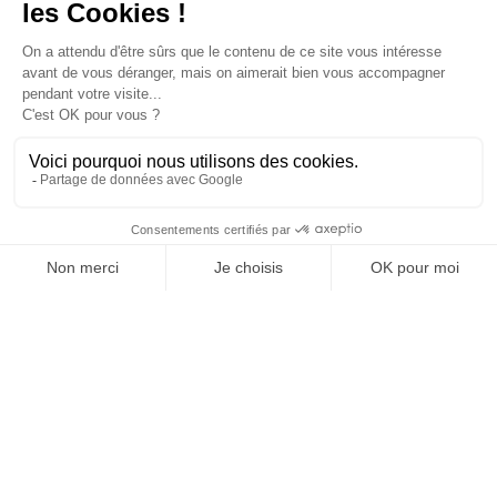
Unseren Newsletter abonnieren
Herunterladen
Homepage
Produktkatalog
Akustikverkleidungen Vibrasto
Akustikpaneele Stereo