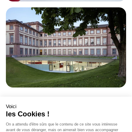
Ein Zufall? Dieses erste Projekt
von
Texaa
für
schneider + schumacher
verwendet
eine Farbe, die für beide Unternehmen
identitätsstiftend ist: Rot ist seit den 1990er Jahren
und dem Bau der Info-Box in Berlin zwischen 1995 und