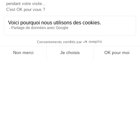
2001 ein bisschen das Markenzeichen von
schneider +
schumacher
. Für
Texaa
ist sie emblematisch für das
farbliche Gestaltungskonzept.
Zusätzlich zu Funktionalität und Farbe spielte ein
weiterer Aspekt für die Architekten eine wichtige
Rolle:
„Die Haptik, das Gefühlserlebnis, das das
Produkt beim Anfassen vermittelt“.
Letztendlich ist
das Material
Vibrasto
nicht einfach eine
schallwirksame Verkleidung, sondern eine Materie,
eine Farbe in sich – dieses omnipräsente, Möbel wie
Wände verkleidende Rot des Vorlesesaals appelliert
an drei Sinne: Sehen, Hören und Fühlen.
Projektname
: Mannheim Business School
Lieferjahr
: 2017
Stadt / Land
: Mannheim, Allemagne
Bauherr
: Autorité publique Amt Mannheim und Heidelberg des