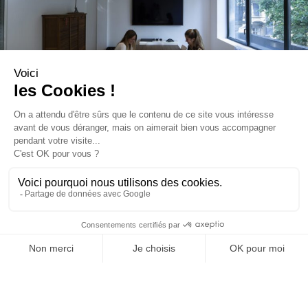
Nochmal zusammengefasst, was sind für
Sie als Architekt die wesentlichen
Qualitäten des Systems Stereo, Stereo
Air und Strato?
Seine Konzeption ist unserer Meinung nach eine
intelligente Antwort auf alle technischen und
ästhetischen Zwänge, denen die Decke unterworfen
ist, und auch wegen des einfachen Einsatzes der
Systeme. Man kann es als Toolbox benutzen, sowohl
bei der Gestaltung von Gesamt- oder Inselflächen, als
auch als Mix. Die Kombinationsweisen der Paneele
Stereo und Stereo Air lassen Gestaltungsfreiheit, z.B.