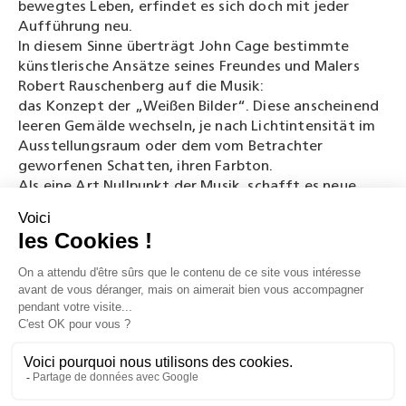
bewegtes Leben, erfindet es sich doch mit jeder
Aufführung neu.
In diesem Sinne überträgt John Cage bestimmte
künstlerische Ansätze seines Freundes und Malers
Robert Rauschenberg auf die Musik:
das Konzept der „Weißen Bilder“. Diese anscheinend
leeren Gemälde wechseln, je nach Lichtintensität im
Ausstellungsraum oder dem vom Betrachter
geworfenen Schatten, ihren Farbton.
Als eine Art Nullpunkt der Musik, schafft es neue
Grundlagen.
Und oft wurde die Länge des Stücks (273‘‘) mit der
Temperaturmessung verglichen, entspricht 0° Kelvin
doch exakt – 273,15° Celsius und somit dem
absoluten Nullpunkt.
Laut einer anderen Theorie, ist das Stück 4’33” eine
Art ready-made im Sinne von Marcel Duchamp: John
Cage hielt sich in Frankreich auf, als er das Stück
komponierte und auf der französischen Tastatur
„Azerty“ seiner Schreibmaschine entspricht die Taste
4 dem Symbol – ’ – für Minuten und die Taste 3 dem