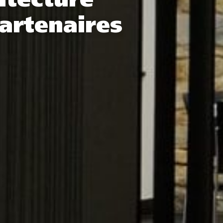
itecture
artenaires