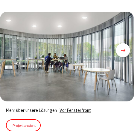
Weitere Projekte mit der
akustisch wirksamen
Lösungen von Texaa
Weitere Beispiele
Mehr über unsere Lösungen :
Vor Fensterfront
Projektansicht